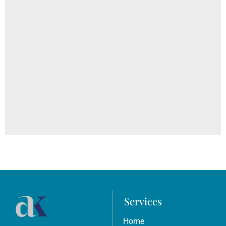
Everyday Habits That Are Damaging The Skin: Diet,
Bathing, Sugar, and Sun Exposure
Services
Home