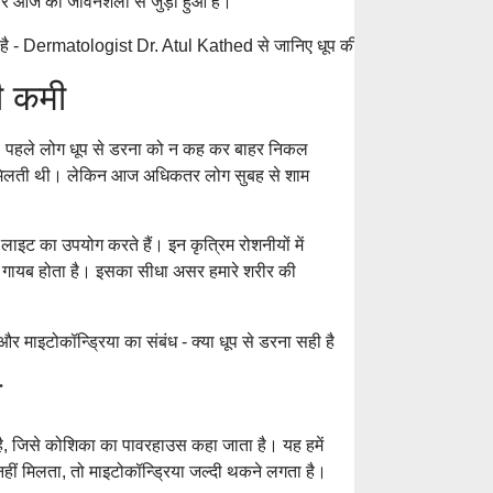
और आज की जीवनशैली से जुड़ा हुआ है।
ी कमी
THE BENEFITS 
HAIR SPECIALI
ै। पहले लोग धूप से डरना को न कह कर बाहर निकल
BEAUTY DEMA
ो मिलती थी। लेकिन आज अधिकतर लोग सुबह से शाम
इट का उपयोग करते हैं। इन कृत्रिम रोशनीयों में
Laser Treatment f
ग गायब होता है। इसका सीधा असर हमारे शरीर की
Aftercare Explain
चेहरे पर मुंहासे क्यों हो
कारण, बचाव और सही
ध
है, जिसे कोशिका का पावरहाउस कहा जाता है। यह हमें
Dandruff in the 
नहीं मिलता, तो माइटोकॉन्ड्रिया जल्दी थकने लगता है।
Scalp Itching, Se