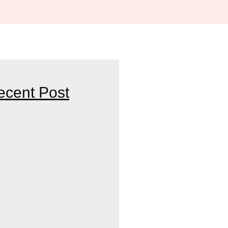
ecent Post
HE BEST SKINCARE DOCTOR
R PARTNER FOR HEALTHY AND