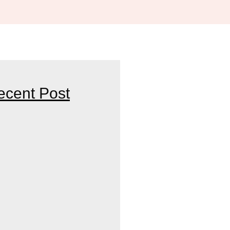
ecent Post
HE BEST SKINCARE DOCTOR
R PARTNER FOR HEALTHY AND
OF CONSULTING A SKIN AND
ST IN INDORE FOR YOUR
NDS