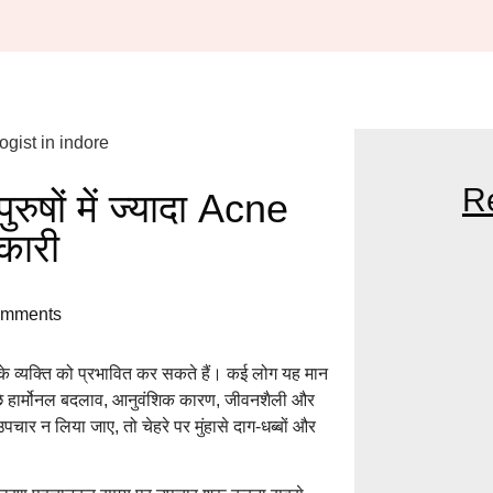
R
 पुरुषों में ज्यादा Acne
कारी
DR. KATHED T
omments
NEAR ME: YOU
GLOWING SKIN
र के व्यक्ति को प्रभावित कर सकते हैं। कई लोग यह मान
े पीछे हार्मोनल बदलाव, आनुवंशिक कारण, जीवनशैली और
THE BENEFITS 
पचार न लिया जाए, तो चेहरे पर मुंहासे दाग-धब्बों और
HAIR SPECIALI
BEAUTY DEMA